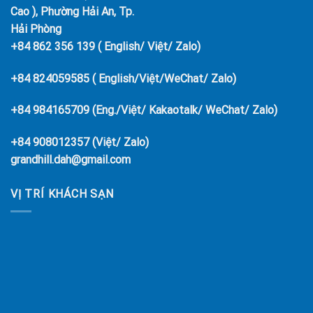
Cao ), Phường Hải An, Tp.
Hải Phòng
+84 862 356 139 ( English/ Việt/ Zalo)
+84 824059585 ( English/Việt/WeChat/ Zalo)
+84 984165709 (Eng./Việt/ Kakaotalk/ WeChat/ Zalo)
+84 908012357 (Việt/ Zalo)
grandhill.dah@gmail.com
VỊ TRÍ KHÁCH SẠN