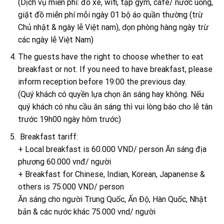
(Dịch vụ miễn phí: đỗ xe, wifi, tập gym, café/ nước uống,
giặt đồ miễn phí mỗi ngày 01 bộ áo quần thường (trừ
Chủ nhật & ngày lễ Việt nam), dọn phòng hàng ngày trừ
các ngày lễ Việt Nam)
The guests have the right to choose whether to eat
breakfast or not. If you need to have breakfast, please
inform reception before 19:00 the previous day.
(Quý khách có quyền lựa chọn ăn sáng hay không. Nếu
quý khách có nhu cầu ăn sáng thì vui lòng báo cho lễ tân
trước 19h00 ngày hôm trước)
Breakfast tariff:
+ Local breakfast is 60.000 VND/ person Ăn sáng địa
phương 60.000 vnđ/ người
+ Breakfast for Chinese, Indian, Korean, Japanense &
others is 75.000 VND/ person
Ăn sáng cho người Trung Quốc, Ấn Độ, Hàn Quốc, Nhật
bản & các nước khác 75.000 vnd/ người