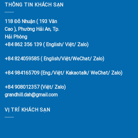
THÔNG TIN KHÁCH SẠN
118 Đỗ Nhuận ( 193 Văn
Cao ), Phường Hải An, Tp.
Hải Phòng
+84 862 356 139 ( English/ Việt/ Zalo)
+84 824059585 ( English/Việt/WeChat/ Zalo)
+84 984165709 (Eng./Việt/ Kakaotalk/ WeChat/ Zalo)
+84 908012357 (Việt/ Zalo)
grandhill.dah@gmail.com
VỊ TRÍ KHÁCH SẠN