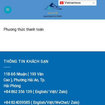
Skip
Vietnamese
to
content
Phương thức thanh toán
THÔNG TIN KHÁCH SẠN
118 Đỗ Nhuận ( 193 Văn
Cao ), Phường Hải An, Tp.
Hải Phòng
+84 862 356 139 ( English/ Việt/ Zalo)
+84 824059585 ( English/Việt/WeChat/ Zalo)