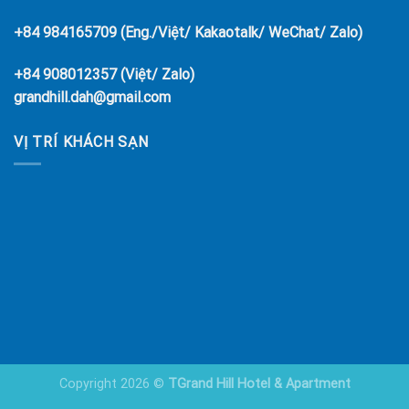
+84 984165709 (Eng./Việt/ Kakaotalk/ WeChat/ Zalo)
+84 908012357 (Việt/ Zalo)
grandhill.dah@gmail.com
VỊ TRÍ KHÁCH SẠN
Copyright 2026 ©
TGrand Hill Hotel & Apartment