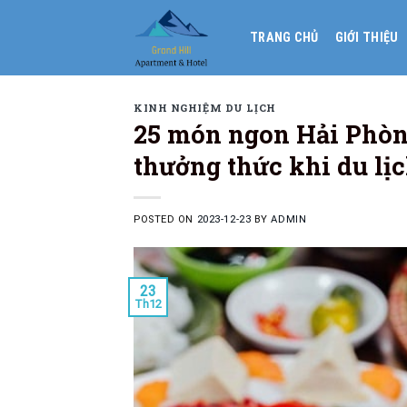
Skip
to
TRANG CHỦ
GIỚI THIỆU
content
KINH NGHIỆM DU LỊCH
25 món ngon Hải Phòn
thưởng thức khi du lị
POSTED ON
2023-12-23
BY
ADMIN
23
Th12