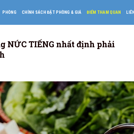
PHÒNG
CHÍNH SÁCH ĐẶT PHÒNG & GIÁ
ĐIỂM THAM QUAN
LIÊ
g NỨC TIẾNG nhất định phải
ch